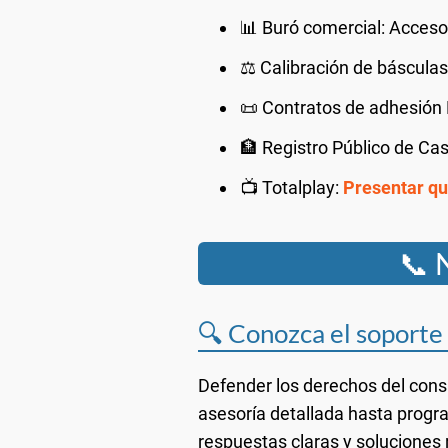
📊 Buró comercial: Acceso 
⚖️ Calibración de báscula
📜 Contratos de adhesión
🏦 Registro Público de C
📺 Totalplay:
Presentar qu
📞 
🔍 Conozca el soport
Defender los derechos del cons
asesoría detallada hasta progr
respuestas claras y soluciones r