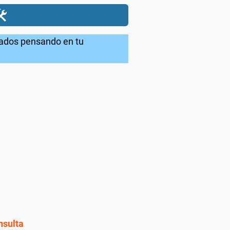
️
ñados pensando en tu
nsulta