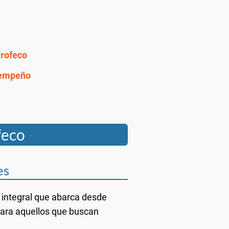
Profeco
e empeño
feco
es
 integral que abarca desde
Para aquellos que buscan