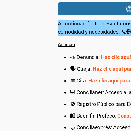

A continuación, te presentamo
comodidad y necesidades. 📞
📣 Denuncia:
Haz clic aqu
🗣️ Queja:
Haz clic aquí pa
📅 Cita:
Haz clic aquí para
💻 Concilianet: Acceso a l
🚫 Registro Público para E
🛍️ Buen fin Profeco:
Consul
🤝 Conciliaexprés: Acceso 