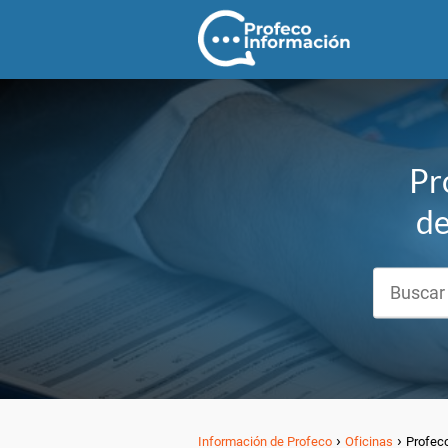
Pr
de
Información de Profeco
Oficinas
Profeco