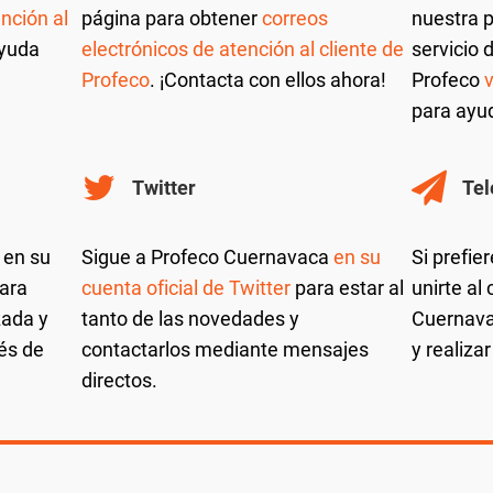
nción al
página para obtener
correos
nuestra p
ayuda
electrónicos de atención al cliente de
servicio 
Profeco
. ¡Contacta con ellos ahora!
Profeco
para ayu
Twitter
Te
 en su
Sigue a Profeco Cuernavaca
en su
Si prefier
ara
cuenta oficial de Twitter
para estar al
unirte al
zada y
tanto de las novedades y
Cuernava
és de
contactarlos mediante mensajes
y realiza
directos.