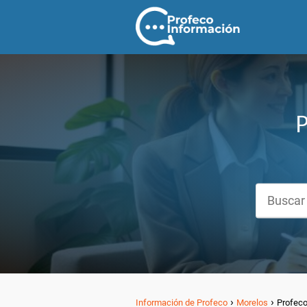
P
Información de Profeco
Morelos
Profeco