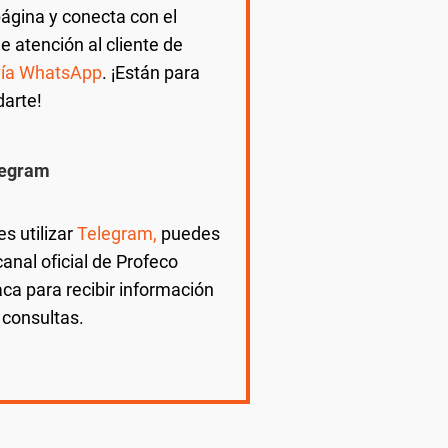
ágina y conecta con el
de atención al cliente de
vía WhatsApp
. ¡Están para
darte!
legram
es utilizar
Telegram,
puedes
 canal oficial de Profeco
ca para recibir información
r consultas.