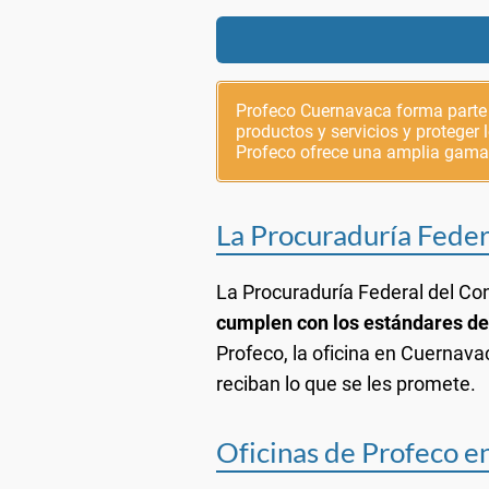
Profeco Cuernavaca forma parte d
productos y servicios y proteger
Profeco ofrece una amplia gama 
La Procuraduría Fede
La Procuraduría Federal del C
cumplen con los estándares de
Profeco, la oficina en Cuernava
reciban lo que se les promete.
Oficinas de Profeco e