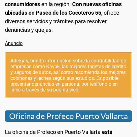
consumidores
en la región.
Con nuevas oficinas
ubicadas en Paseo de los Cocoteros 55
, ofrece
diversos servicios y trámites para resolver
denuncias y quejas.
Además, brinda información sobre la confiabilidad de
empresas como Kavak, las mejores tarjetas de crédito
y seguros de autos, así como recomienda los mejores
colchones y leches según sus estudios. Es posible
presentar denuncias en persona, por teléfono o en
línea a través de su página web.
Oficina de Profeco Puerto Vallarta
La oficina de Profeco en Puerto Vallarta
está