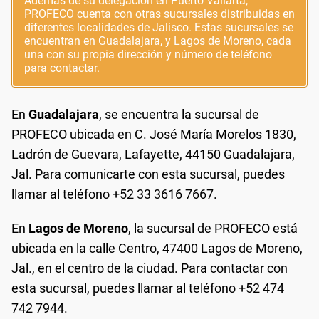
Además de su delegación en Puerto Vallarta,
PROFECO cuenta con otras sucursales distribuidas en
diferentes localidades de Jalisco. Estas sucursales se
encuentran en Guadalajara, y Lagos de Moreno, cada
una con su propia dirección y número de teléfono
para contactar.
En
Guadalajara
, se encuentra la sucursal de
PROFECO ubicada en C. José María Morelos 1830,
Ladrón de Guevara, Lafayette, 44150 Guadalajara,
Jal. Para comunicarte con esta sucursal, puedes
llamar al teléfono +52 33 3616 7667.
En
Lagos de Moreno
, la sucursal de PROFECO está
ubicada en la calle Centro, 47400 Lagos de Moreno,
Jal., en el centro de la ciudad. Para contactar con
esta sucursal, puedes llamar al teléfono +52 474
742 7944.