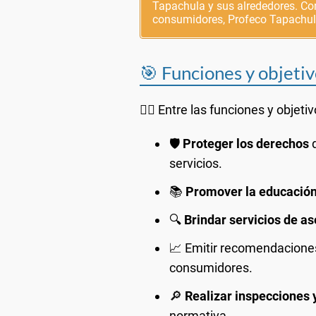
Tapachula y sus alrededores. Con
consumidores, Profeco Tapachula
🎯 Funciones y objeti
👨‍⚖️ Entre las funciones y obje
🛡️
Proteger los derechos
d
servicios.
📚
Promover la educació
🔍
Brindar servicios de as
📈 Emitir recomendaciones
consumidores.
🔎
Realizar inspecciones 
normativa.