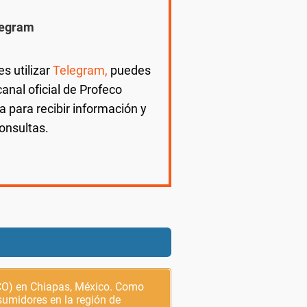
legram
es utilizar
Telegram,
puedes
 canal oficial de Profeco
 para recibir información y
consultas.
ECO) en Chiapas, México. Como
sumidores en la región de